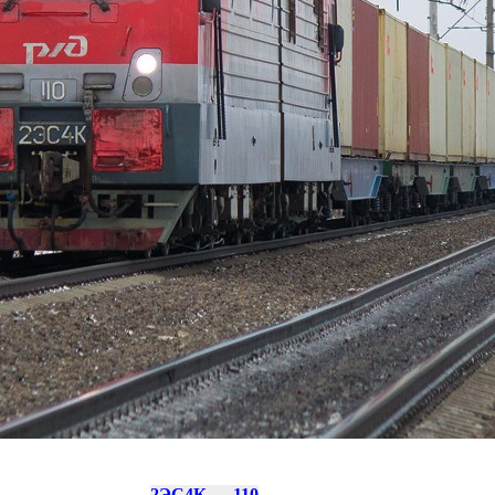
2ЭС4К — 110