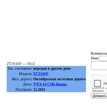
Коммента
Имя:
2ТЭ116У — 0112
Тек. состояние:
передан в другое депо
Модель:
2ТЭ116У
Жел. дорога:
Октябрьская железная дорога
Депо:
ТЧЭ-14 СПб-Варш.
Построен:
12.2011