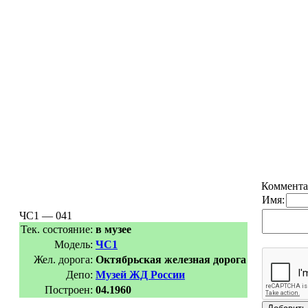
Коммента
Имя:
ЧС1 — 041
Тек. состояние:
в музее
Модель:
ЧС1
Жел. дорога:
Октябрьская железная дорога
Депо:
Музей ЖД России
Построен:
04.1960