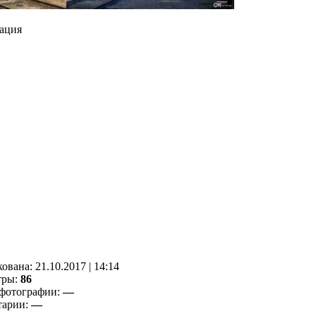
ация
кованa:
21.10.2017
|
14:14
тры:
86
фотографии:
—
тарии:
—