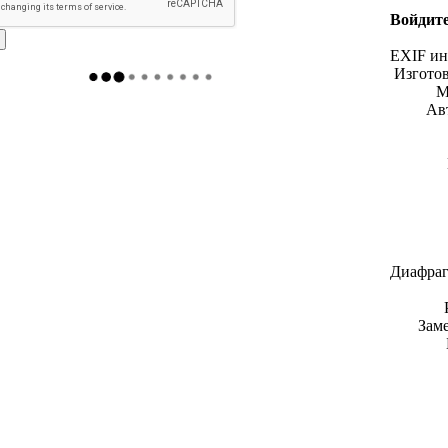
Войдите
EXIF и
Изгото
М
Ав
Диафраг
Зам