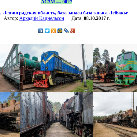
АС3М — 0027
,
Ленинградская область,
база запаса база запаса Лебяжье
Автор:
Аркадий Кацнельсон
Дата:
08.10.2017
г.