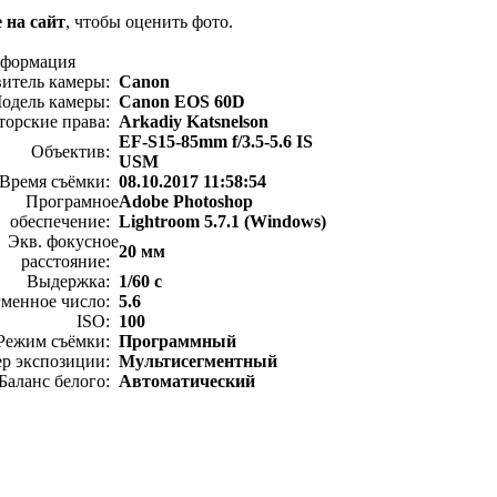
 на сайт
, чтобы оценить фото.
нформация
витель камеры:
Canon
одель камеры:
Canon EOS 60D
торские права:
Arkadiy Katsnelson
EF-S15-85mm f/3.5-5.6 IS
Объектив:
USM
Время съёмки:
08.10.2017 11:58:54
Програмное
Adobe Photoshop
обеспечение:
Lightroom 5.7.1 (Windows)
Экв. фокусное
20 мм
расстояние:
Выдержка:
1/60 с
менное число:
5.6
ISO:
100
Режим съёмки:
Программный
ер экспозиции:
Мультисегментный
Баланс белого:
Автоматический