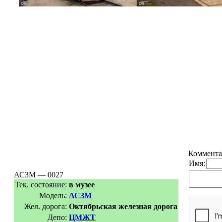
Коммента
Имя:
АС3М — 0027
Тек. состояние:
в музее
Модель:
АС3М
Жел. дорога:
Октябрьская железная дорога
Депо:
ЦМЖТ