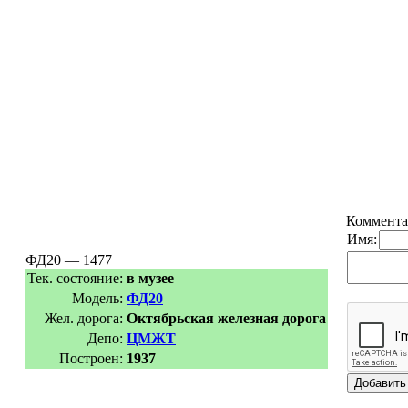
Коммента
Имя:
ФД20 — 1477
Тек. состояние:
в музее
Модель:
ФД20
Жел. дорога:
Октябрьская железная дорога
Депо:
ЦМЖТ
Построен:
1937