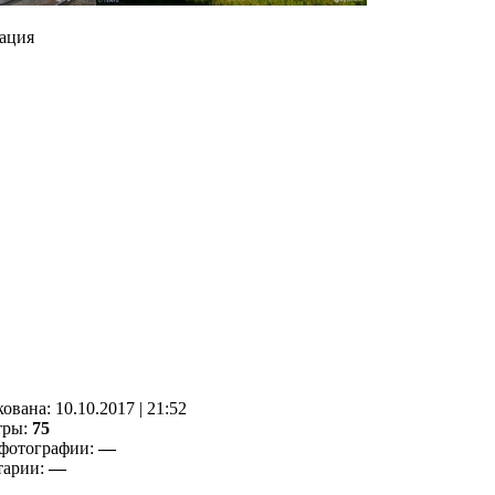
ация
кованa:
10.10.2017
|
21:52
тры:
75
фотографии:
—
тарии:
—