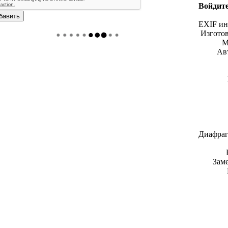
Войдите
EXIF и
Изгото
М
Ав
Диафраг
Зам