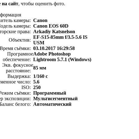
 на сайт
, чтобы оценить фото.
нформация
витель камеры:
Canon
одель камеры:
Canon EOS 60D
торские права:
Arkadiy Katsnelson
EF-S15-85mm f/3.5-5.6 IS
Объектив:
USM
Время съёмки:
03.10.2017 16:29:58
Програмное
Adobe Photoshop
обеспечение:
Lightroom 5.7.1 (Windows)
Экв. фокусное
85 мм
расстояние:
Выдержка:
1/160 с
менное число:
5.6
ISO:
250
Режим съёмки:
Программный
ер экспозиции:
Мультисегментный
Баланс белого:
Автоматический