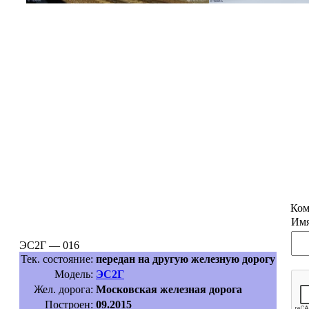
Ком
Имя
ЭС2Г — 016
Тек. состояние:
передан на другую железную дорогу
Модель:
ЭС2Г
Жел. дорога:
Московская железная дорога
Построен:
09.2015