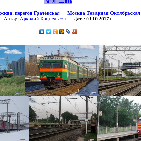
ЭС2Г — 016
сква,
перегон Грачёвская — Москва-Товарная-Октябрьская
Автор:
Аркадий Кацнельсон
Дата:
03.10.2017
г.