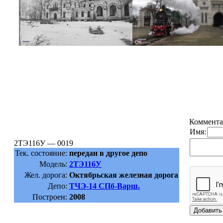
Коммента
Имя:
2ТЭ116У — 0019
Тек. состояние:
передан в другое депо
Модель:
2ТЭ116У
Жел. дорога:
Октябрьская железная дорога
Депо:
ТЧЭ-14 СПб-Варш.
Построен:
2008