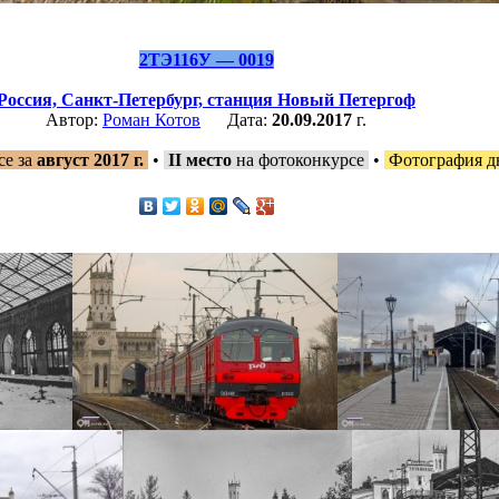
2ТЭ116У — 0019
Россия,
Санкт-Петербург,
станция Новый Петергоф
Автор:
Роман Котов
Дата:
20.09.2017
г.
се за
август 2017 г.
•
II место
на фотоконкурсе
•
Фотография д