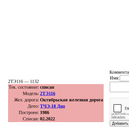
Коммента
Имя:
2ТЭ116 — 1132
Тек. состояние:
списан
Модель:
2ТЭ116
Жел. дорога:
Октябрьская железная дорога
Депо:
ТЧЭ-18 Дно
Построен:
1986
Списан:
02.2022