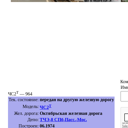
Ком
Имя
Т
ЧС2
— 964
Тек. состояние:
передан на другую железную дорогу
Т
Модель:
ЧС2
Жел. дорога:
Октябрьская железная дорога
Депо:
ТЧЭ-8 СПб-Пасс.-Мос.
Построен:
06.1974