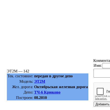
Коммента
Имя:
ЭТ2М — 142
Тек. состояние:
передан в другое депо
Модель:
ЭТ2М
Жел. дорога:
Октябрьская железная дорога
Депо:
ТЧ-6 Крюково
Построен:
08.2010