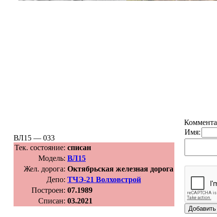
Коммента
Имя:
ВЛ15 — 033
Тек. состояние:
списан
Модель:
ВЛ15
Жел. дорога:
Октябрьская железная дорога
Депо:
ТЧЭ-21 Волховстрой
Построен:
07.1989
Списан:
03.2021