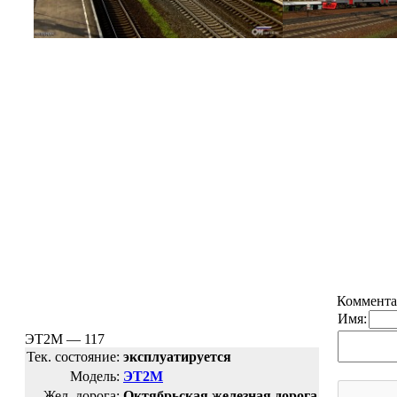
Коммента
Имя:
ЭТ2М — 117
Тек. состояние:
эксплуатируется
Модель:
ЭТ2М
Жел. дорога:
Октябрьская железная дорога