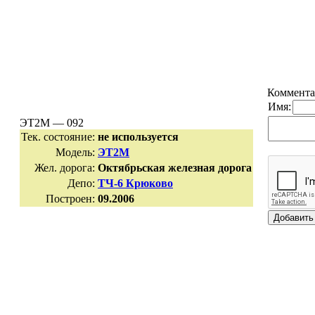
Коммента
Имя:
ЭТ2М — 092
Тек. состояние:
не используется
Модель:
ЭТ2М
Жел. дорога:
Октябрьская железная дорога
Депо:
ТЧ-6 Крюково
Построен:
09.2006