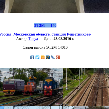
ЭТ2М — 140
Россия,
Московская область,
станция Решетниково
Автор:
Tenya
Дата:
23.08.2016
г.
Салон вагона ЭТ2М-14010