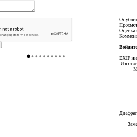
Опубли
Просмо
Оценка 
Коммен
Войдите
EXIF и
Изгото
М
Диафраг
Зам