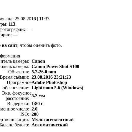
кованa:
25.08.2016
|
11:33
тры:
113
фотографии:
—
тарии:
—
 на сайт
, чтобы оценить фото.
нформация
витель камеры:
Canon
одель камеры:
Canon PowerShot S100
Объектив:
5.2-26.0 mm
Время съёмки:
23.08.2016 23:21:23
Програмное
Adobe Photoshop
обеспечение:
Lightroom 5.6 (Windows)
Экв. фокусное
5.2 мм
расстояние:
Выдержка:
1/80 с
менное число:
2.0
ISO:
200
ер экспозиции:
Мультисегментный
Баланс белого:
Автоматический