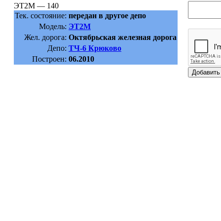
ЭТ2М — 140
Тек. состояние:
передан в другое депо
Модель:
ЭТ2М
Жел. дорога:
Октябрьская железная дорога
Депо:
ТЧ-6 Крюково
Построен:
06.2010