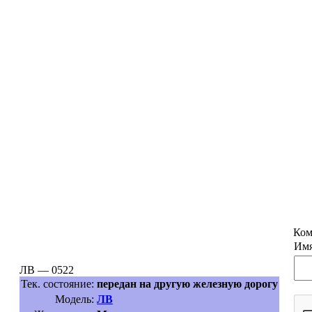
Ком
Имя
ЛВ — 0522
Тек. состояние:
передан на другую железную дорогу
Модель:
ЛВ