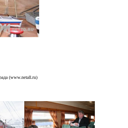
да (www.netall.ru)