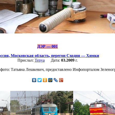
ДЭР — 001
ссия,
Московская область,
перегон Сходня — Химки
Прислал:
Tenya
Дата:
03.2009
г.
фото: Татьяна Лешкевич, предоставлено Инфопорталом Зеленогра