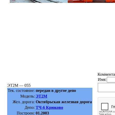
Коммента
Имя:
ЭТ2М — 055
Тек. состояние:
передан в другое депо
Модель:
ЭТ2М
Жел. дорога:
Октябрьская железная дорога
Депо:
ТЧ-6 Крюково
Построен:
01.2003