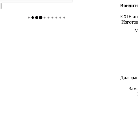
Войдите
EXIF и
Изгото
М
Диафраг
Зам