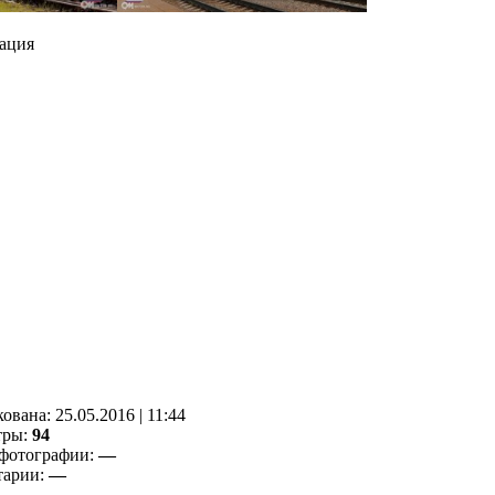
ация
кованa:
25.05.2016
|
11:44
тры:
94
фотографии:
—
тарии:
—