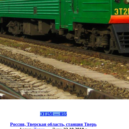
ЭТ2М — 055
Россия,
Тверская область,
станция Тверь