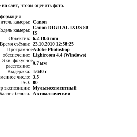
 на сайт
, чтобы оценить фото.
нформация
витель камеры:
Canon
Canon DIGITAL IXUS 80
одель камеры:
IS
Объектив:
6.2-18.6 mm
Время съёмки:
23.10.2010 12:58:25
Програмное
Adobe Photoshop
обеспечение:
Lightroom 4.4 (Windows)
Экв. фокусное
9.7 мм
расстояние:
Выдержка:
1/640 с
менное число:
3.5
ISO:
80
ер экспозиции:
Мультисегментный
Баланс белого:
Автоматический