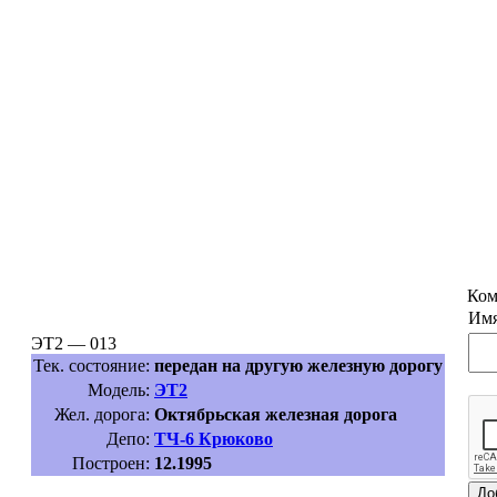
Ком
Имя
ЭТ2 — 013
Тек. состояние:
передан на другую железную дорогу
Модель:
ЭТ2
Жел. дорога:
Октябрьская железная дорога
Депо:
ТЧ-6 Крюково
Построен:
12.1995