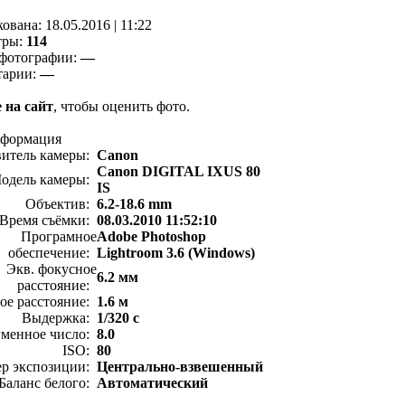
кованa:
18.05.2016
|
11:22
тры:
114
фотографии:
—
тарии:
—
 на сайт
, чтобы оценить фото.
нформация
витель камеры:
Canon
Canon DIGITAL IXUS 80
одель камеры:
IS
Объектив:
6.2-18.6 mm
Время съёмки:
08.03.2010 11:52:10
Програмное
Adobe Photoshop
обеспечение:
Lightroom 3.6 (Windows)
Экв. фокусное
6.2 мм
расстояние:
ое расстояние:
1.6 м
Выдержка:
1/320 с
менное число:
8.0
ISO:
80
ер экспозиции:
Центрально-взвешенный
Баланс белого:
Автоматический