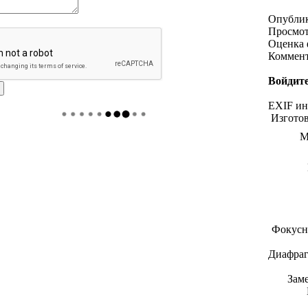
Опубли
Просмо
Оценка 
Коммен
Войдите
EXIF и
Изгото
М
Фокусн
Диафраг
Зам