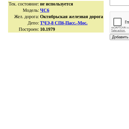
Тек. состояние:
не используется
Модель:
ЧС6
Жел. дорога:
Октябрьская железная дорога
Депо:
ТЧЭ-8 СПб-Пасс.-Мос.
Построен:
10.1979