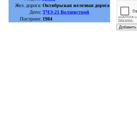
Жел. дорога:
Октябрьская железная дорога
Депо:
ТЧЭ-21 Волховстрой
Построен:
1984