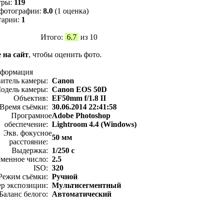
тры:
119
фотографии:
8.0
(1 оценка)
тарии:
1
Итого:
6.7
из 10
 на сайт
, чтобы оценить фото.
нформация
витель камеры:
Canon
одель камеры:
Canon EOS 50D
Объектив:
EF50mm f/1.8 II
Время съёмки:
30.06.2014 22:41:58
Програмное
Adobe Photoshop
обеспечение:
Lightroom 4.4 (Windows)
Экв. фокусное
50 мм
расстояние:
Выдержка:
1/250 с
менное число:
2.5
ISO:
320
Режим съёмки:
Ручной
ер экспозиции:
Мультисегментный
Баланс белого:
Автоматический