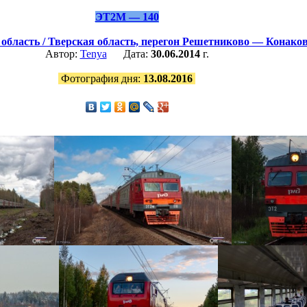
ЭТ2М — 140
область / Тверская область,
перегон Решетниково — Конако
Автор:
Tenya
Дата:
30.06.2014
г.
Фотография дня:
13.08.2016