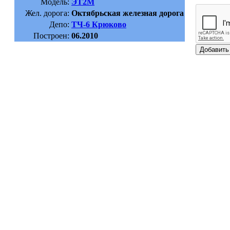
Модель:
ЭТ2М
Жел. дорога:
Октябрьская железная дорога
Депо:
ТЧ-6 Крюково
Построен:
06.2010