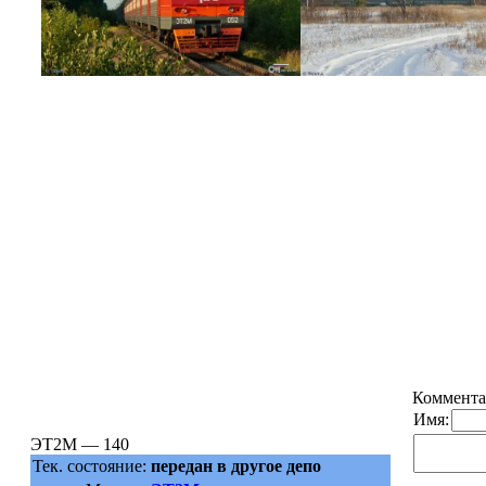
Коммента
Имя:
ЭТ2М — 140
Тек. состояние:
передан в другое депо