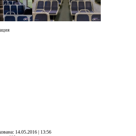
ация
кованa:
14.05.2016
|
13:56