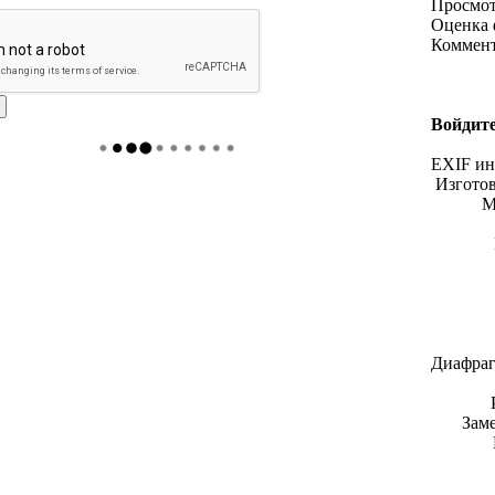
Просмо
Оценка 
Коммен
Войдите
EXIF и
Изгото
М
Диафраг
Зам