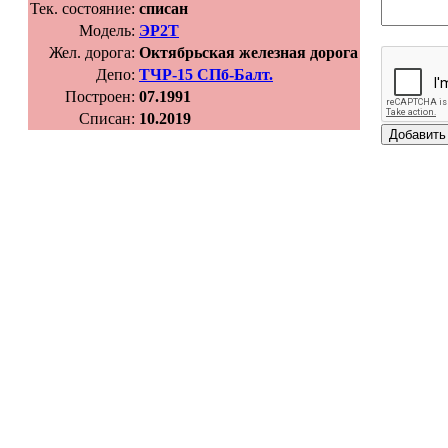
Тек. состояние:
списан
Модель:
ЭР2Т
Жел. дорога:
Октябрьская железная дорога
Депо:
ТЧР-15 СПб-Балт.
Построен:
07.1991
Списан:
10.2019