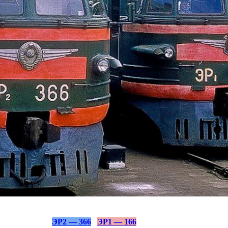
ЭР2 — 366
ЭР1 — 166