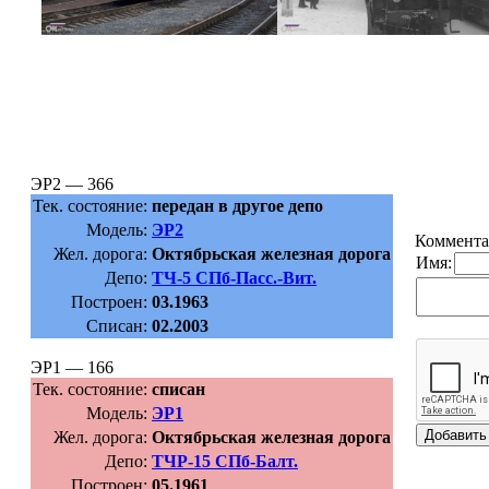
ЭР2 — 366
Тек. состояние:
передан в другое депо
Модель:
ЭР2
Коммента
Жел. дорога:
Октябрьская железная дорога
Имя:
Депо:
ТЧ-5 СПб-Пасс.-Вит.
Построен:
03.1963
Списан:
02.2003
ЭР1 — 166
Тек. состояние:
списан
Модель:
ЭР1
Жел. дорога:
Октябрьская железная дорога
Депо:
ТЧР-15 СПб-Балт.
Построен:
05.1961