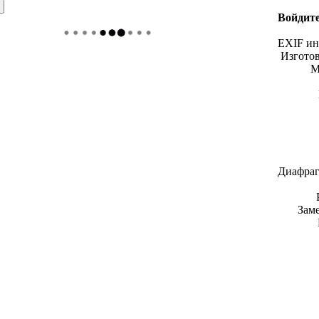
Войдите
EXIF и
Изгото
М
Диафраг
Зам