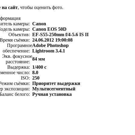
 на сайт
, чтобы оценить фото.
нформация
витель камеры:
Canon
одель камеры:
Canon EOS 50D
Объектив:
EF-S55-250mm f/4-5.6 IS II
Время съёмки:
24.06.2012 19:00:08
Програмное
Adobe Photoshop
обеспечение:
Lightroom 3.4.1
Экв. фокусное
84 мм
расстояние:
Выдержка:
1/400 с
менное число:
8.0
ISO:
250
Режим съёмки:
Приоритет выдержки
ер экспозиции:
Мультисегментный
Баланс белого:
Ручная установка