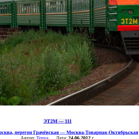
ЭТ2М — 111
сква,
перегон Грачёвская — Москва-Товарная-Октябрьская
Автор:
Tenya
Дата:
24.06.2012
г.