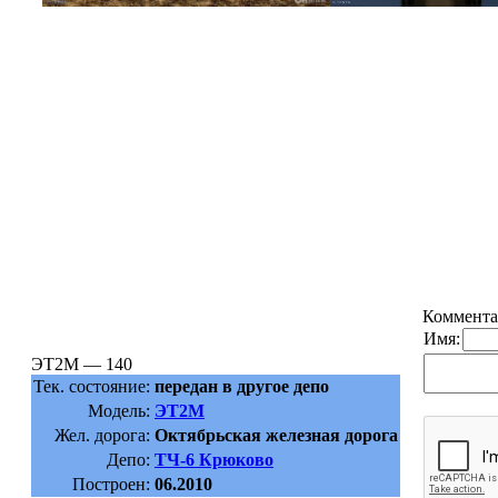
Коммента
Имя:
ЭТ2М — 140
Тек. состояние:
передан в другое депо
Модель:
ЭТ2М
Жел. дорога:
Октябрьская железная дорога
Депо:
ТЧ-6 Крюково
Построен:
06.2010