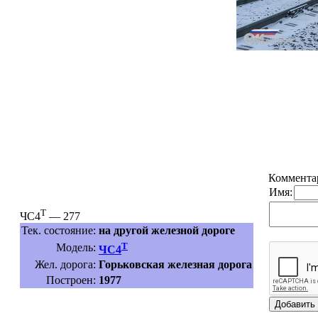
Коммента
Имя:
Т
ЧС4
— 277
Тек. состояние:
на другой железной дороге
Т
Модель:
ЧС4
Жел. дорога:
Горьковская железная дорога
Построен:
1977