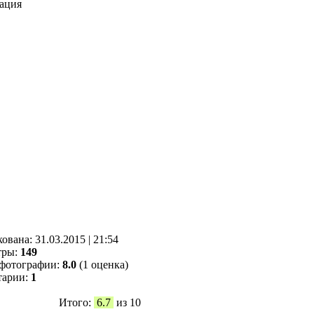
ация
кованa:
31.03.2015
|
21:54
тры:
149
фотографии:
8.0
(1 оценка)
тарии:
1
Итого:
6.7
из 10