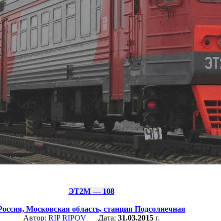
ЭТ2М — 108
Россия,
Московская область,
станция Подсолнечная
Автор:
RIP RIPOV
Дата:
31.03.2015
г.