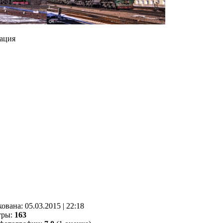
ация
кованa:
05.03.2015
|
22:18
тры:
163