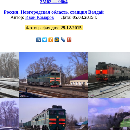
2М62 — 0664
Россия,
Новгородская область,
станция Валдай
Автор:
Иван Комаров
Дата:
05.03.2015
г.
Фотография дня:
29.12.2015