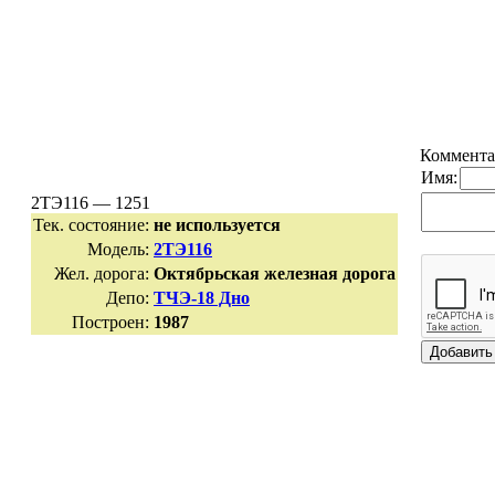
Коммента
Имя:
2ТЭ116 — 1251
Тек. состояние:
не используется
Модель:
2ТЭ116
Жел. дорога:
Октябрьская железная дорога
Депо:
ТЧЭ-18 Дно
Построен:
1987