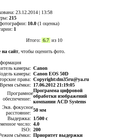
кованa:
23.12.2014
|
13:58
тры:
215
фотографии:
10.0
(1 оценка)
тарии:
1
Итого:
6.7
из 10
 на сайт
, чтобы оценить фото.
нформация
витель камеры:
Canon
одель камеры:
Canon EOS 50D
торские права:
Copyright:dm35ru@ya.ru
Время съёмки:
17.06.2012 21:19:05
Программа цифровой
Програмное
обработки изображений
обеспечение:
компании ACD Systems
Экв. фокусное
50 мм
расстояние:
Выдержка:
1/500 с
менное число:
4.0
ISO:
200
Режим съёмки:
Приоритет выдержки