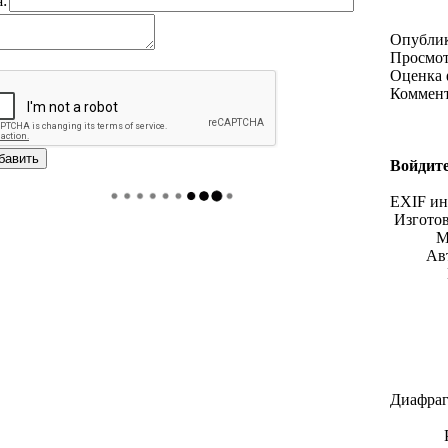
:
Опубли
Просмо
Оценка 
Коммен
Войдите
EXIF и
Изгото
М
Ав
Диафраг