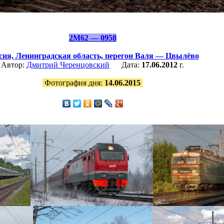
2М62 — 0958
сия,
Ленинградская область,
перегон Валя — Цвылёво
Автор:
Дмитрий Черенцовский
Дата:
17.06.2012
г.
Фотография дня:
14.06.2015