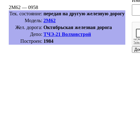
Имя
2М62 — 0958
Тек. состояние:
передан на другую железную дорогу
Модель:
2М62
Жел. дорога:
Октябрьская железная дорога
Депо:
ТЧЭ-21 Волховстрой
Построен:
1984