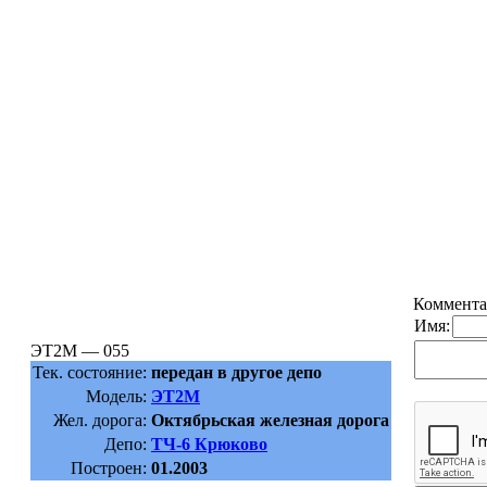
Коммента
Имя:
ЭТ2М — 055
Тек. состояние:
передан в другое депо
Модель:
ЭТ2М
Жел. дорога:
Октябрьская железная дорога
Депо:
ТЧ-6 Крюково
Построен:
01.2003