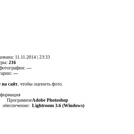
кованa:
11.11.2014
|
23:33
тры:
216
фотографии:
—
тарии:
—
 на сайт
, чтобы оценить фото.
нформация
Програмное
Adobe Photoshop
обеспечение:
Lightroom 3.6 (Windows)