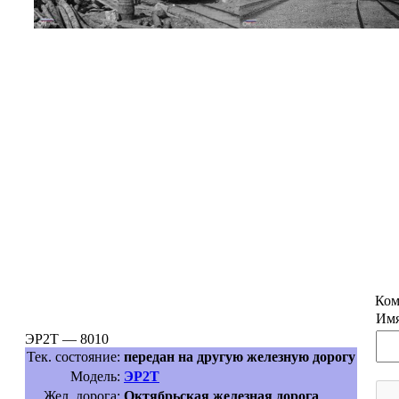
Ком
Имя
ЭР2Т — 8010
Тек. состояние:
передан на другую железную дорогу
Модель:
ЭР2Т
Жел. дорога:
Октябрьская железная дорога