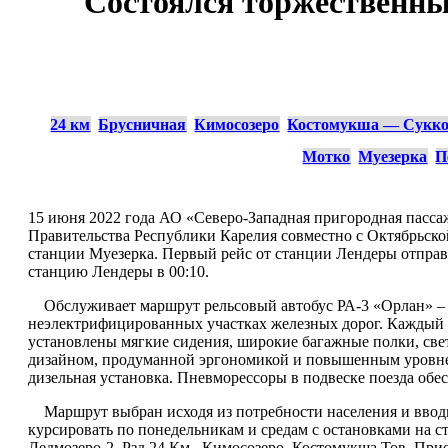
Состоялся торжественны
24 км
Брусничная
Кимосозеро
Костомукша — Сукко
Мотко
Муезерка
П
15 июня 2022 года АО «Северо-Западная пригородная пасса
Правительства Республики Карелия совместно с Октябрьско
станции Муезерка. Первый рейс от станции Лендеры отправи
станцию Лендеры в 00:10.
Обслуживает маршрут рельсовый автобус РА-3 «Орлан» – с
неэлектрифицированных участках железных дорог. Каждый в
установлены мягкие сидения, широкие багажные полки, св
дизайном, продуманной эргономикой и повышенным уровнем
дизельная установка. Пневморессоры в подвеске поезда обе
Маршрут выбран исходя из потребности населения и вводи
курсировать по понедельникам и средам с остановками на с
Ледмозеро-2, Рзд.24 Км., Кимосозеро, Костомукша Тов. П