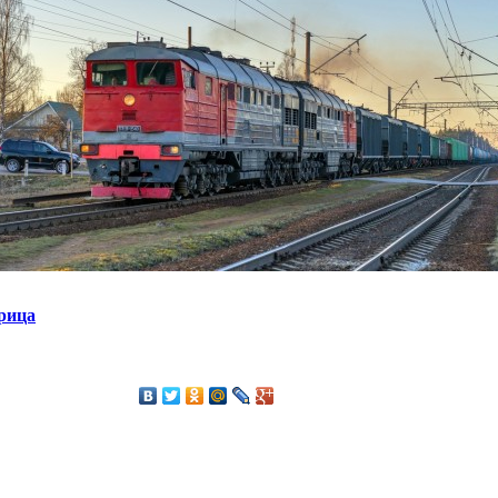
ырица