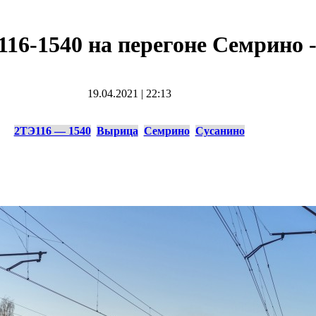
116-1540 на перегоне Семрино 
19.04.2021
|
22:13
2ТЭ116 — 1540
Вырица
Семрино
Сусанино