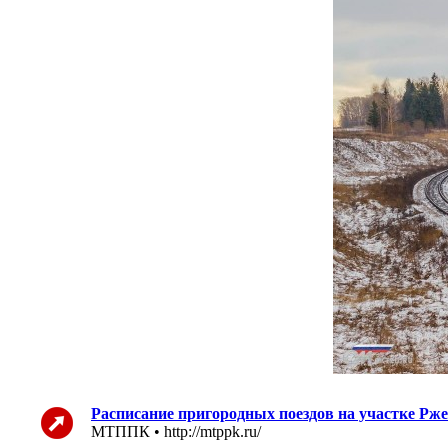
Расписание пригородных поездов на участке Рже
МТППК • http://mtppk.ru/