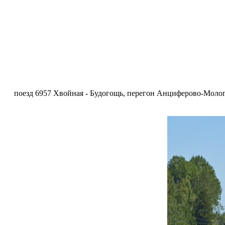
поезд 6957 Хвойная - Будогощь, перегон Анциферово-Мологс