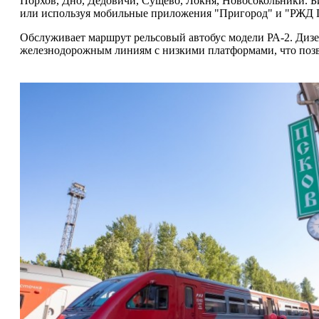
Порхов, Дно, Дедовичи, Сущево, Локня, Новосокольники. Би
или используя мобильные приложения "Пригород" и "РЖД Па
Обслуживает маршрут рельсовый автобус модели РА-2. Диз
железнодорожным линиям с низкими платформами, что позво