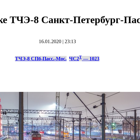
рке ТЧЭ-8 Санкт-Петербург-П
16.01.2020
|
23:13
Т
ТЧЭ-8 СПб-Пасс.-Мос.
ЧС2
— 1023