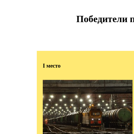
Победители п
I
место