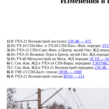
Изменения в 
1)
В
ТЧЭ-21 Волховстрой
поступил
3ЭС4К — 072
2)
Из
ТЧ-10 СПб-Мос.
в
ТЧ-20 СПб-Пасс.-Фин.
передан
ЭТ2
3)
Из
ТЧЭ-12 СПб-Сорт.-Фин.
в
Центр. музей Окт. ЖД
пере
4)
Из
ТЧЭ-31 Великие Луки
в
Центр. музей Окт. ЖД
переда
5)
Из
ТЧ-40 Металлострой
на
Моск. ЖД
передан
ЭС1П — 01
6)
C
Сев.-Кав. ЖД
в
ТЧЭ-14 СПб-Варш.
переданы
ТЭП70БС
7)
C
Сев.-Кав. ЖД
в
ТЧЭ-21 Волховстрой
переданы
2ЭС4К 
8)
В
ТЧР-15 СПб-Балт.
списан
ЭР2К — 1008
9)
В
ТЧЭ-21 Волховстрой
списан
ВЛ10 — 213