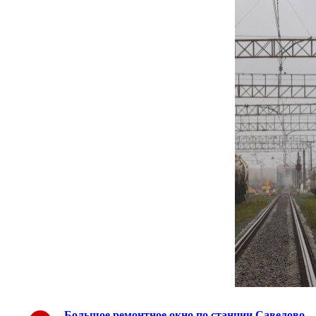
Большое ремонтное окно по станции Савелово