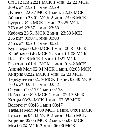
Оп 312 Км 22:21 МСК 1 мин. 22:22 МСК
309 км* 22:28 1 мин 22:29
Дуневка 22:37 МСК 1 мин. 22:38 МСК
Абросово 23:01 МСК 2 мин. 23:03 МСК
Бугры 23:23 МСК 2 мин. 23:25 МСК
273 км* 23:37 1 мин 23:38
Кабожа 23:51 МСК 2 мин. 23:53 МСК
256 км* 00:07 1 мин 00:08
246 км* 00:20 1 мин 00:21
Кушавера 00:30 МСК 1 мин. 00:31 МСК
Хвойная 00:46 МСК 22 мин. 01:08 МСК
Песь 01:26 МСК 1 мин. 01:27 МСК
Ракитино 01:41 МСК 1 мин. 01:42 МСК
Анциф Мол 02:04 МСК 1 мин. 02:05 МСК
Киприя 02:22 МСК 1 мин. 02:23 МСК
Теребутенец 02:39 МСК 1 мин. 02:40 МСК
169 км* 02:51 1 мин 02:52
Окулово* 02:57 1 мин 02:58
Неболчи 03:15 МСК 2 мин. 03:17 МСК
Хотцы 03:34 МСК 1 мин. 03:35 МСК
Водогон* 03:46 1 мин 03:47
Тальцы Мол 04:00 МСК 1 мин. 04:01 МСК
Будогощь 04:33 МСК 2 мин. 04:35 МСК
Кириши 05:05 МСК 2 мин. 05:07 МСК
Мга 06:04 МСК 2 мин. 06:06 МСК