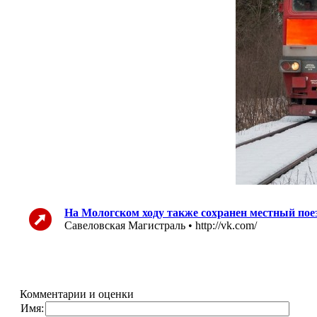
На Мологском ходу также сохранен местный пое
Савеловская Магистраль • http://vk.com/
Комментарии и оценки
Имя: