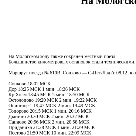
На Мологско
На Мологском ходу также сохранен местный поезд.
Большинство километровых остановок стали техническими. 
Маршрут поезда № 610В, Сонково — С-Пет-Лад (с 08.12 по 
Сонково 18:02 МСК
Дор 18:25 МСК 1 мин. 18:26 МСК
Кр Холм 18:45 МСК 5 мин. 18:50 МСК
Остолопово 19:20 МСК 2 мин. 19:22 МСК
Овинище 1 19:47 МСК 2 мин. 19:49 МСК
Топорово 20:15 МСК 1 мин. 20:16 МСК
Дынино 20:30 МСК 2 мин. 20:32 МСК
Сандово 20:56 МСК 2 мин. 20:58 МСК
Приданиха 21:28 МСК 1 мин. 21:29 МСК
Пестово 21:59 МСК 10 мин. 22:09 МСК