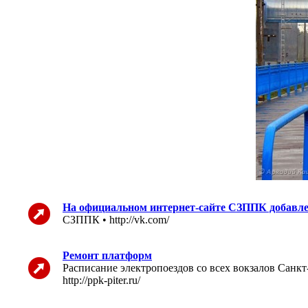
На официальном интернет-сайте СЗППК добавле
СЗППК • http://vk.com/
Ремонт платформ
Расписание электропоездов со всех вокзалов Санк
http://ppk-piter.ru/