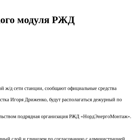
кого модуля РЖД
й ж/д сети станции, сообщают официальные средства
астка Игоря Дриженко, будут располагаться дежурный по
ительством подрядная организация РЖД «НордЭнергоМонтаж».
одный слой и глинозем по согласованию с администрацией