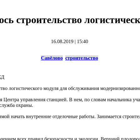
ось строительство логистичес
16.08.2019
|
15:40
Савёлово
строительство
ЖД
тво логистического модуля для обслуживания модернизированно
я Центра управления станцией. В нем, по словам начальника уч
 служба охраны.
а зимой начать внутренние отделочные работы. Занимается стро
людением всех правил безопасности и экологии. Верхний плодор