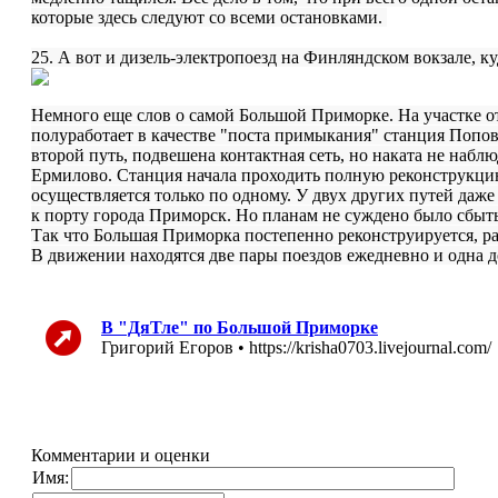
которые здесь следуют со всеми остановками.
25. А вот и дизель-электропоезд на Финляндском вокзале, ку
Немного еще слов о самой Большой Приморке. На участке от
полуработает в качестве "поста примыкания" станция Попо
второй путь, подвешена контактная сеть, но наката не наб
Ермилово. Станция начала проходить полную реконструкцию,
осуществляется только по одному. У двух других путей даже
к порту города Приморск. Но планам не суждено было сбытьс
Так что Большая Приморка постепенно реконструируется, раб
В движении находятся две пары поездов ежедневно и одна д
В "ДяТле" по Большой Приморке
Григорий Егоров • https://krisha0703.livejournal.com/
Комментарии и оценки
Имя: