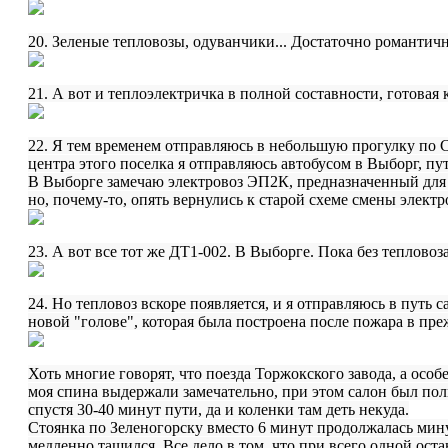
20. Зеленые тепловозы, одуванчики... Достаточно романтич
21. А вот и теплоэлектричка в полной составности, готовая
22. Я тем временем отправляюсь в небольшую прогулку по С
центра этого поселка я отправляюсь автобусом в Выборг, пу
В Выборге замечаю электровоз ЭП2К, предназначенный для 
но, почему-то, опять вернулись к старой схеме смены электр
23. А вот все тот же ДТ1-002. В Выборге. Пока без тепловоза
24. Но тепловоз вскоре появляется, и я отправляюсь в путь
новой "голове", которая была построена после пожара в пре
Хоть многие говорят, что поезда Торжокского завода, а особ
моя спина выдержали замечательно, при этом салон был пол
спустя 30-40 минут пути, да и коленки там деть некуда.
Стоянка по Зеленогорску вместо 6 минут продолжалась минут
медленно тащился. Все дело в том, что при всего одной оста