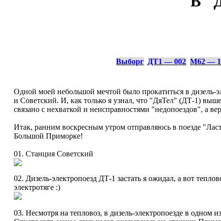
В "
Выборг
ДТ1 — 002
М62 — 1
Одной моей небольшой мечтой было прокатиться в дизель-э
и Советский. И, как только я узнал, что "ДяТел" (ДТ-1) вы
связано с нехваткой и неисправностями "недопоездов", а вер
Итак, ранним воскресным утром отправляюсь в поезде "Ласто
Большой Приморке!
01. Станция Советский
02. Дизель-электропоезд ДТ-1 застать я ожидал, а вот тепло
электротяге :)
03. Несмотря на тепловоз, в дизель-электропоезде в одном 