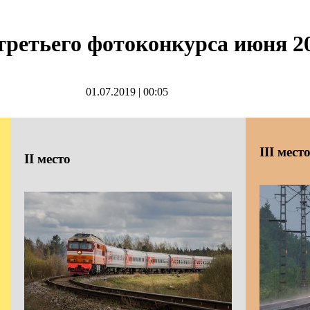
третьего фотоконкурса июня 20
01.07.2019
|
00:05
III
мест
II
место