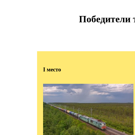
Победители 
I
место