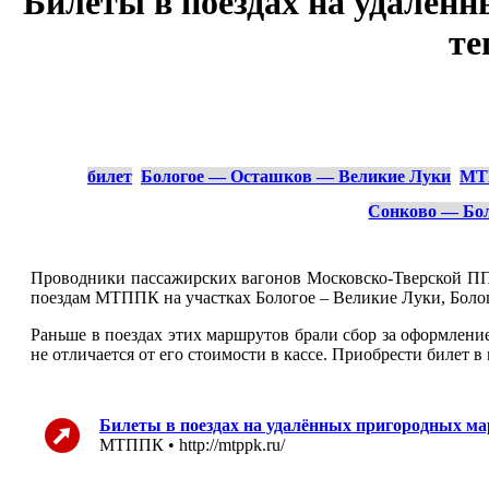
Билеты в поездах на удалё
те
билет
Бологое — Осташков — Великие Луки
МТ
Сонково — Бо
Проводники пассажирских вагонов Московско-Тверской ППК
поездам МТППК на участках Бологое – Великие Луки, Болог
Раньше в поездах этих маршрутов брали сбор за оформление
не отличается от его стоимости в кассе. Приобрести билет 
Билеты в поездах на удалённых пригородных м
МТППК • http://mtppk.ru/