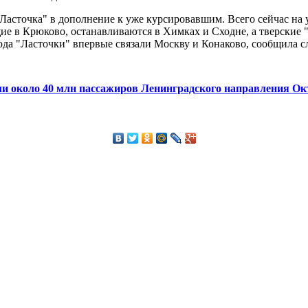
"Ласточка" в дополнение к уже курсировавшим. Всего сейчас на
щие в Крюково, останавливаются в Химках и Сходне, а тверские 
 года "Ласточки" впервые связали Москву и Конаково, сообщил
зли около 40 млн пассажиров Ленинградского направления Ок