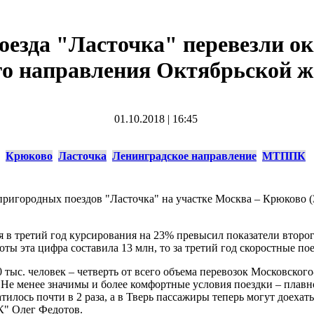
поезда "Ласточка" перевезли о
о направления Октябрьской ж
01.10.2018
|
16:45
Крюково
Ласточка
Ленинградское направление
МТППК
 пригородных поездов "Ласточка" на участке Москва – Крюково (З
в третий год курсирования на 23% превысил показатели второго
боты эта цифра составила 13 млн, то за третий год скоростные по
тыс. человек – четверть от всего объема перевозок Московског
Не менее значимы и более комфортные условия поездки – плавнос
тилось почти в 2 раза, а в Тверь пассажиры теперь могут доехать
К" Олег Федотов.