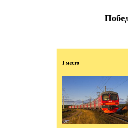
Побед
I
место